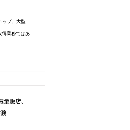
ショップ、大型
取得業務ではあ
家電量販店、
業務