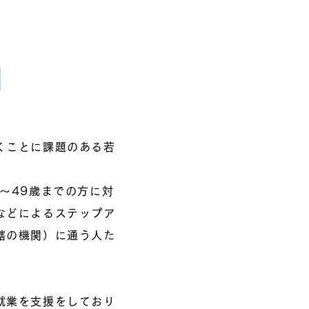
」
くことに課題のある若
～49歳までの方に対
などによるステップア
轄の機関）に通う人た
就業を支援をしており