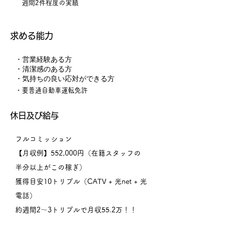
週間2件程度の実績
​求める能力
・営業経験ある方
・清潔感のある方
・気持ちの良い応対ができる方
​・要普通自動車運転免許
​休日及び給与
フルコミッション
【月収例】552,000円（在籍スタッフの
半分以上がこの稼ぎ）
獲得目安10トリプル（CATV + 光net + 光
電話）
約週間2～3トリプルで月収55.2万！！