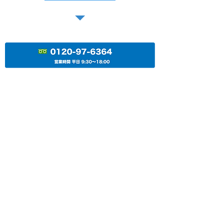
株式会社ブロード・プランニング
大阪駅より8分/梅田駅より5分
大阪梅田の転職・派遣・仕事・求人情報はお任せく
ださい
〒530-0012
大阪市北区芝田１丁目４−８​ 北阪急
ビル６階
フリーダイヤル
0120-97-6364
06-6377-3351