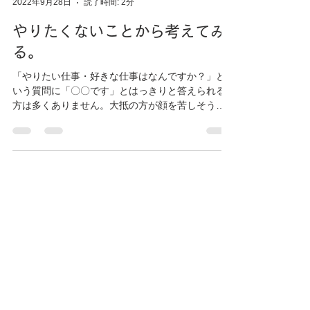
Sekiya
2022年9月28日
読了時間: 2分
やりたくないことから考えてみ
る。
「やりたい仕事・好きな仕事はなんですか？」と
いう質問に「〇〇です」とはっきりと答えられる
方は多くありません。大抵の方が顔を苦しそうに
歪めて「それがわからないんですよね…」「仕事
で好きなこと…なんだろう…」とおっしゃいま
す。 好きなことをやってみたけどうまくいかなか
った。...